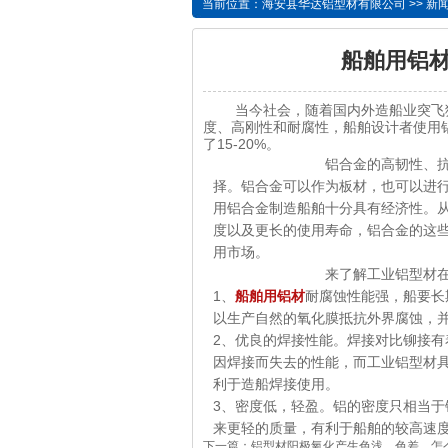
当前位置：
海安县华达铝型材有限公司
>>
新
船舶用铝
当今社会，随着国内外造船业突飞猛
度、高刚性和耐腐性，船舶设计者使用
了15-20%。
铝合金的高韧性、抗腐蚀性以
择。铝合金可以作为板材，也可以进
用铝合金制造船舶十分具有经济性。
度以及更长的使用寿命，铝合金的这
用市场。
来了解工业铝型材在船舶
1、
船舶用铝材
耐腐蚀性能强，船要长
以生产自然的氧化膜抵抗外界腐蚀，
2、优良的焊接性能。焊接对比铆接
因焊接而失去的性能，而工业铝型材
利于造船焊接使用。
3、密度低，轻盈。铝的密度只相当
来更轻的质量，有利于船舶的较高速
下一篇：
铝型材阳极氧化产生色浅、色差，怎