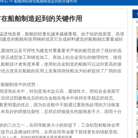
闻中心
>> 船舶用铝材在船舶制造起到的关键作用
材在船舶制造起到的关键作用
进地发展，船舶的轻量化越来越被重视。由于铝的低密度、高强
铝建造的船舶和使用钢材或其它合成材料建造的船舶相比重量减轻
及可焊性为建造对重量要求严格的船型提供了很好的选
行挤压成型加工和铸造加工。再加上铝合金突出的物理特性，使得
从船舶设计者角度来看，使用铝合金制造的船舶可以达到更高的速
些优点使其在船舶的应用上发展得很快船业为铝材提供了广阔的应
制造中的优势：
期浸泡在水中，特别是海水盐分高，腐蚀性大。而铝合金表面可
并且经过阳极氧化后的铝合金能在海水中保持非常稳定的状态。
有着更明显的优点，因为在造船中不能通过重新热处理的方法恢复
具有良好的焊接抗裂性，且焊后焊接接头性能相差不大，因而十分
于铁的三分之一，在同等船身大小的前提下，工业铝型材船体会带
度提升以及燃油经济性，从而在同等油量下获得更长的续航里程。
么办
上一篇：
影响铝材阳极氧化膜质量的因素