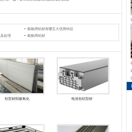
船舶用铝材有哪五大优势特征
因及处理
船舶用铝材
铝型材阳极氧化
电池包铝型材