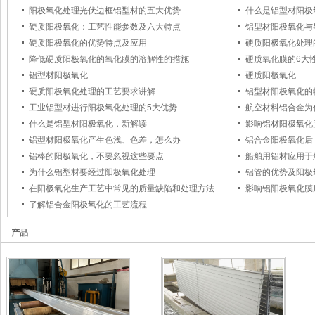
阳极氧化处理光伏边框铝型材的五大优势
什么是铝型材阳极
硬质阳极氧化：工艺性能参数及六大特点
铝型材阳极氧化与
硬质阳极氧化的优势特点及应用
硬质阳极氧化处理
降低硬质阳极氧化的氧化膜的溶解性的措施
硬质氧化膜的6大
铝型材阳极氧化
硬质阳极氧化
硬质阳极氧化处理的工艺要求讲解
铝型材阳极氧化的
工业铝型材进行阳极氧化处理的5大优势
航空材料铝合金为
什么是铝型材阳极氧化，新解读
影响铝材阳极氧化
铝型材阳极氧化产生色浅、色差，怎么办
铝合金阳极氧化后
铝棒的阳极氧化，不要忽视这些要点
船舶用铝材应用于
为什么铝型材要经过阳极氧化处理
铝管的优势及阳极
在阳极氧化生产工艺中常见的质量缺陷和处理方法
影响铝阳极氧化膜
了解铝合金阳极氧化的工艺流程
产品