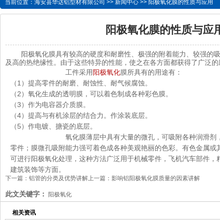
当前位置：
海安县华达铝型材有限公司
>>
新闻中心
>> 阳极氧化膜的性质与应用
阳极氧化膜的性质与应
阳极氧化膜具有较高的硬度和耐磨性、极强的附着能力、较强的吸
及高的热绝缘性。由于这些特异的性能，使之在各方面都获得了广泛的
工件采用
阳极氧化
膜所具有的用途有：
（1）提高零件的耐磨、耐蚀性、耐气候腐蚀。
（2）氧化生成的透明膜，可以着色制成各种彩色膜。
（3）作为电容器介质膜。
（4）提高与有机涂层的结合力。作涂装底层。
（5）作电镀、搪瓷的底层。
氧化膜薄层中具有大量的微孔，可吸附各种润滑剂，适合
零件；膜微孔吸附能力强可着色成各种美观艳丽的色彩。有色金属或
可进行阳极氧化处理，这种方法广泛用于机械零件，飞机汽车部件，
建筑装饰等方面。
下一篇：
铝管的分类及优势讲解
上一篇：
影响铝阳极氧化膜质量的因素讲解
此文关键字：
阳极氧化
相关资讯