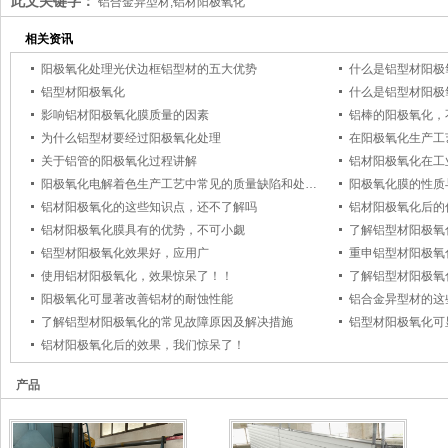
此文关键字：
铝合金异型材,铝材阳极氧化
相关资讯
阳极氧化处理光伏边框铝型材的五大优势
什么是铝型材阳极
铝型材阳极氧化
什么是铝型材阳极
影响铝材阳极氧化膜质量的因素
铝棒的阳极氧化，
为什么铝型材要经过阳极氧化处理
在阳极氧化生产工
关于铝管的阳极氧化过程讲解
铝材阳极氧化在工
阳极氧化电解着色生产工艺中常见的质量缺陷和处理方法
阳极氧化膜的性质
铝材阳极氧化的这些知识点，还不了解吗
铝材阳极氧化后的
铝材阳极氧化膜具有的优势，不可小觑
了解铝型材阳极氧
铝型材阳极氧化效果好，应用广
重申铝型材阳极氧
使用铝材阳极氧化，效果惊呆了！！
了解铝型材阳极氧
阳极氧化可显著改善铝材的耐蚀性能
铝合金异型材的这
了解铝型材阳极氧化的常见故障原因及解决措施
铝型材阳极氧化可
铝材阳极氧化后的效果，我们惊呆了！
产品