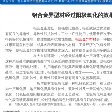
当前位置：
海安县华达铝型材有限公司
>>
新闻中心
>> 铝合金异型材经过阳极氧
铝合金异型材经过阳极氧化的效
铝合金密度低，但强度比较高，接近或超过优质钢，塑性
有优良的导电性、导热性和抗蚀性，工业上广泛使用，使用量仅次于
得良好的机械性能、物理性能和抗腐蚀性能。
铝合金异型材
是一种根
板形而是各种形状，或具各种表面雕饰的材料。工业经济的飞速发展
增多，使铝合金的焊接性研究也随之深入。目前铝合金是应用多的合
在大自然环境中，铝会天然地形成一层薄薄的氧化膜，具
这种未经处理的铝的表面非常容易受到物理伤害和化学腐蚀。以铝或
溶液中进行通电处理， 利用电解作用使其表面形成氧化铝薄膜的过
处理。经过阳极氧化处理，铝表面能生成几个微米———几百个微米
然氧化膜，其耐蚀性、耐磨性和装饰性都有明显的改善和提高。
所谓铝材阳极氧化是一种电解氧化过程，在该过程中，
为一层氧化膜，这层氧化膜具有保护性、装饰性以及一些其他的功能
氧化，只包括生成阳极氧化膜这一部分工艺过程。 阳极氧化可显著
金的表面硬度和耐磨性,经过适当的着色处理后具有良好的装饰性能。
下一篇：
阳极氧化可显著改善铝材的耐蚀性能
上一篇：
阳极氧化好不好，不得不和